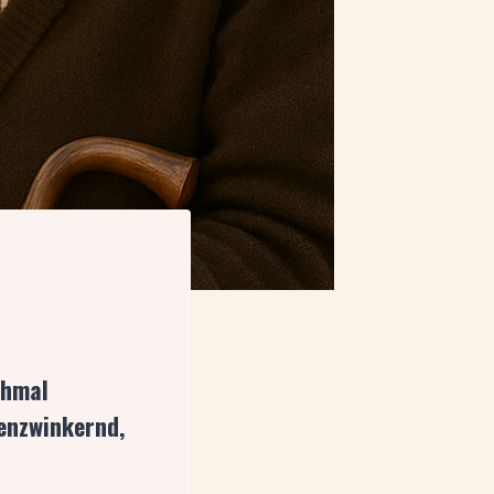
chmal
enzwinkernd,