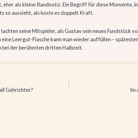
 eher als kleine Randnotiz. Ein Begriff für diese Momente, i
 so aussieht, als koste es doppelt Kraft.
lachten seine Mitspieler, als Gustav sein neues Fundstück vo
ch eine Leergut-Flasche kann man wieder auffüllen – späteste
n bei der berühmten dritten Halbzeit.
tion
ll Gehrichter?
Im 