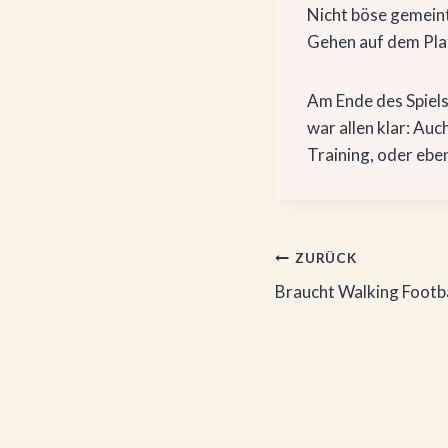
Nicht böse gemeint,
Gehen auf dem Platz
Am Ende des Spiels 
war allen klar: Au
Training, oder ebe
Beitragsnaviga
ZURÜCK
Braucht Walking Footba