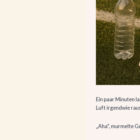
Ein paar Minuten l
Luft irgendwie rau
„Aha“, murmelte Gu