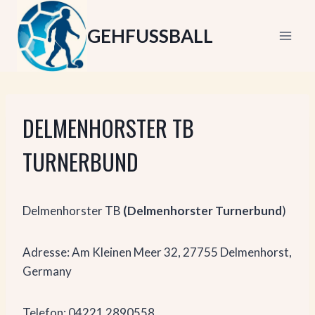
Zum
Inhalt
GEHFUSSBALL
springen
DELMENHORSTER TB
TURNERBUND
Delmenhorster TB
(Delmenhorster Turnerbund
)
Adresse: Am Kleinen Meer 32, 27755 Delmenhorst,
Germany
Telefon: 04221 2890558