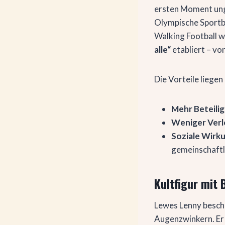
ersten Moment ung
Olympische Sportb
Walking Football w
alle“
etabliert – vo
Die Vorteile liegen
Mehr Beteili
Weniger Verl
Soziale Wirk
gemeinschaftl
Kultfigur mit 
Lewes Lenny beschr
Augenzwinkern. Er