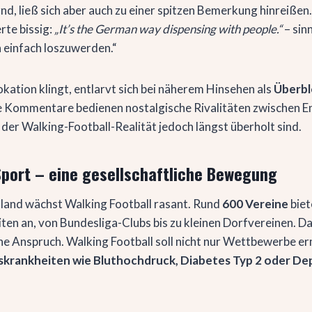
, ließ sich aber auch zu einer spitzen Bemerkung hinreißen. 
te bissig:
„It’s the German way dispensing with people.“
– sin
 einfach loszuwerden.“
kation klingt, entlarvt sich bei näherem Hinsehen als
Überble
he Kommentare bedienen nostalgische Rivalitäten zwischen E
 der Walking-Football-Realität jedoch längst überholt sind.
Sport – eine gesellschaftliche Bewegung
chland wächst Walking Football rasant. Rund
600 Vereine
biet
ten an, von Bundesliga-Clubs bis zu kleinen Dorfvereinen. D
che Anspruch. Walking Football soll nicht nur Wettbewerbe e
skrankheiten wie Bluthochdruck, Diabetes Typ 2 oder De