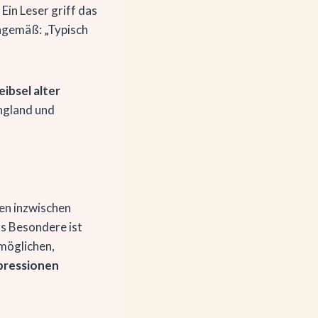
Ein Leser griff das
ngemäß: „Typisch
ibsel alter
ngland und
en inzwischen
as Besondere ist
rmöglichen,
pressionen