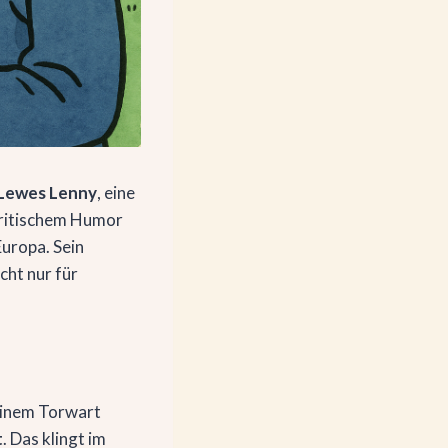
Lewes Lenny
, eine
 britischem Humor
Europa. Sein
cht nur für
 einem Torwart
t
. Das klingt im