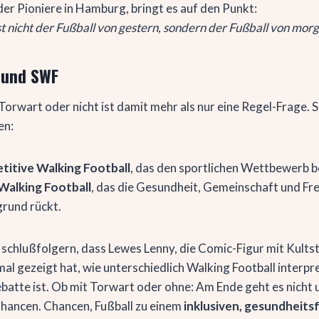
der Pioniere in Hamburg, bringt es auf den Punkt:
st nicht der Fußball von gestern, sondern der Fußball von morg
 und SWF
orwart oder nicht ist damit mehr als nur eine Regel-Frage. Si
en:
itive Walking Football
, das den sportlichen Wettbewerb b
Walking Football
, das die Gesundheit, Gemeinschaft und F
grund rückt.
schlußfolgern, dass Lewes Lenny, die Comic-Figur mit Kultst
al gezeigt hat, wie unterschiedlich Walking Football interpre
batte ist. Ob mit Torwart oder ohne: Am Ende geht es nicht u
hancen. Chancen, Fußball zu einem
inklusiven, gesundheit