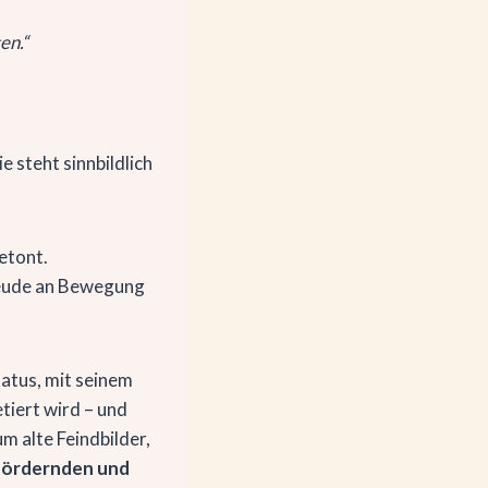
en.“
e steht sinnbildlich
etont.
reude an Bewegung
atus, mit seinem
tiert wird – und
m alte Feindbilder,
sfördernden und