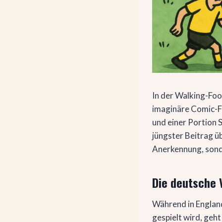
In der Walking-Foo
imaginäre Comic-Fi
und einer Portion 
jüngster Beitrag ü
Anerkennung, sond
Die deutsche 
Während in England,
gespielt wird, geh