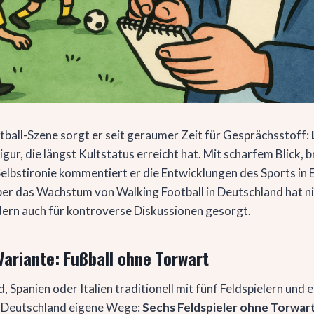
tball-Szene sorgt er seit geraumer Zeit für Gesprächsstoff:
gur, die längst Kultstatus erreicht hat. Mit scharfem Blick,
Selbstironie kommentiert er die Entwicklungen des Sports in 
ber das Wachstum von Walking Football in Deutschland hat ni
ern auch für kontroverse Diskussionen gesorgt.
Variante: Fußball ohne Torwart
 Spanien oder Italien traditionell mit fünf Feldspielern und
t Deutschland eigene Wege:
Sechs Feldspieler ohne Torwar