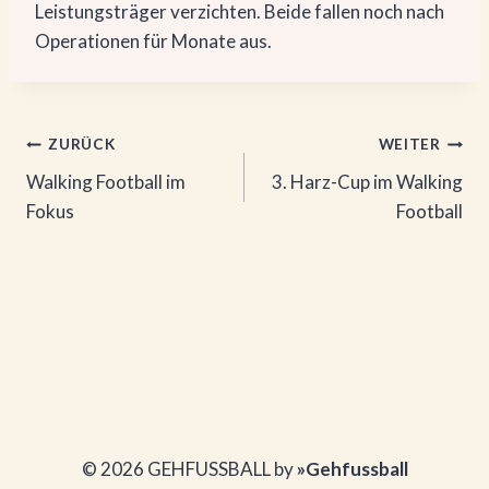
Leistungsträger verzichten. Beide fallen noch nach
Operationen für Monate aus.
Beitragsnavigation
ZURÜCK
WEITER
Walking Football im
3. Harz-Cup im Walking
Fokus
Football
© 2026 GEHFUSSBALL by
»Gehfussball